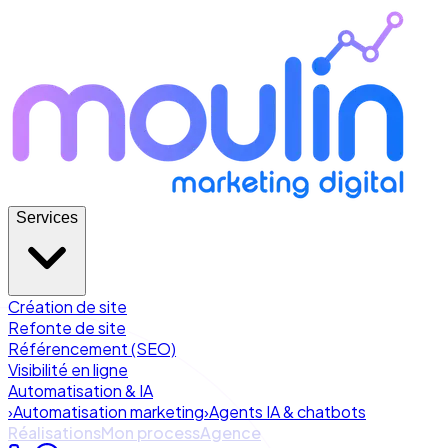
Services
Création de site
Refonte de site
Référencement (SEO)
Visibilité en ligne
Automatisation & IA
›
Automatisation marketing
›
Agents IA & chatbots
Réalisations
Mon process
Agence