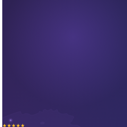
★
★
★
★
★