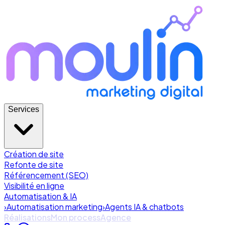
Services
Création de site
Refonte de site
Référencement (SEO)
Visibilité en ligne
Automatisation & IA
›
Automatisation marketing
›
Agents IA & chatbots
Réalisations
Mon process
Agence