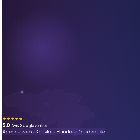
★
★
★
★
★
5.0
· Avis Google vérifiés
Agence web ·
Knokke
·
Flandre-Occidentale