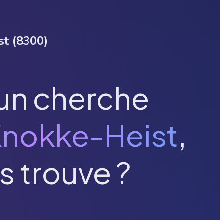
st
(
8300
)
un cherche
nokke-Heist
,
s trouve ?