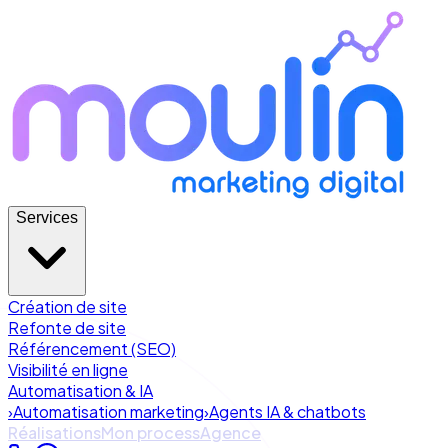
Services
Création de site
Refonte de site
Référencement (SEO)
Visibilité en ligne
Automatisation & IA
›
Automatisation marketing
›
Agents IA & chatbots
Réalisations
Mon process
Agence