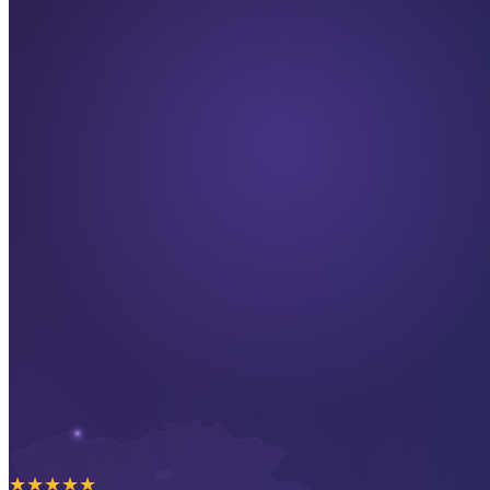
★
★
★
★
★