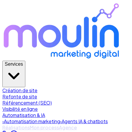
Services
Création de site
Refonte de site
Référencement (SEO)
Visibilité en ligne
Automatisation & IA
›
Automatisation marketing
›
Agents IA & chatbots
Réalisations
Mon process
Agence