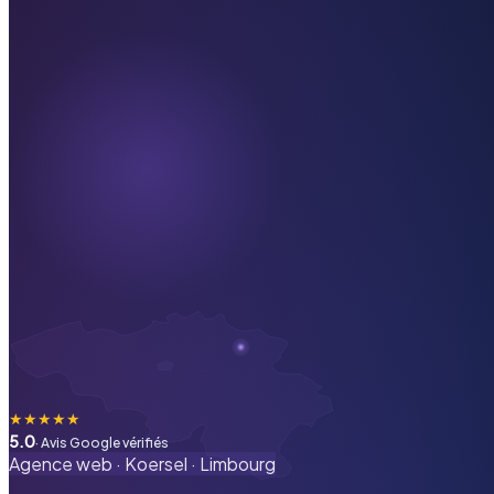
★
★
★
★
★
5.0
· Avis Google vérifiés
Agence web ·
Koersel
·
Limbourg