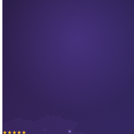
★
★
★
★
★