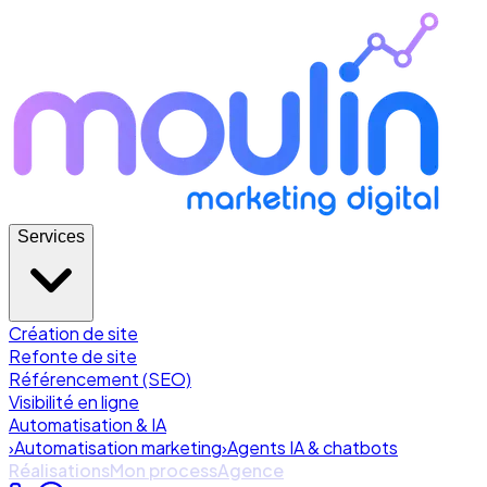
Services
Création de site
Refonte de site
Référencement (SEO)
Visibilité en ligne
Automatisation & IA
›
Automatisation marketing
›
Agents IA & chatbots
Réalisations
Mon process
Agence