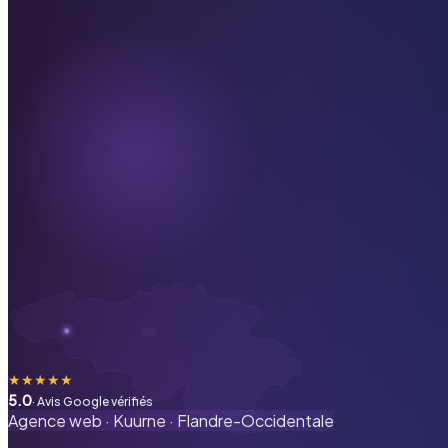
★
★
★
★
★
5.0
· Avis Google vérifiés
Agence web ·
Kuurne
·
Flandre-Occidentale