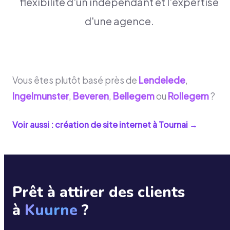
flexibilité d'un indépendant et l'expertise
d'une agence.
Vous êtes plutôt basé près de
Lendelede
,
Ingelmunster
,
Beveren
,
Bellegem
ou
Rollegem
?
Voir aussi : création de site internet à
Tournai
→
Prêt à attirer des clients
à
Kuurne
?