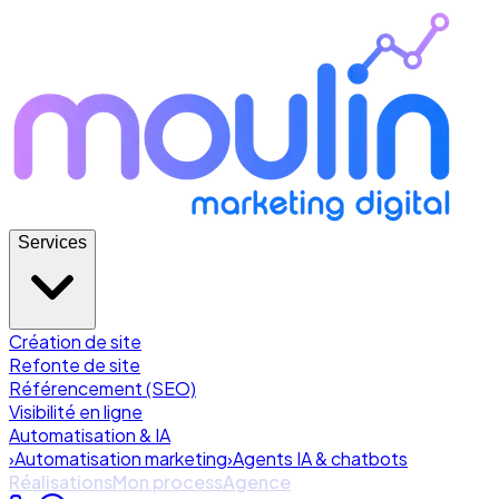
Services
Création de site
Refonte de site
Référencement (SEO)
Visibilité en ligne
Automatisation & IA
›
Automatisation marketing
›
Agents IA & chatbots
Réalisations
Mon process
Agence