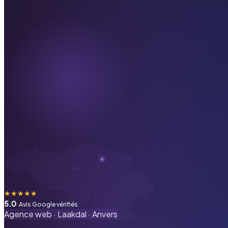
★
★
★
★
★
5.0
· Avis Google vérifiés
Agence web ·
Laakdal
·
Anvers