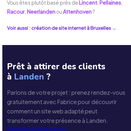
Vous êtes plutôt basé près de
Lincent
,
Pellaines
,
Racour
,
Neerlanden
ou
Attenhoven
?
Voir aussi : création de site internet à
Bruxelles
→
Prêt à attirer des clients
à
Landen
?
Parlons de votre projet : prenez rendez-vous
gratuitement avec Fabrice pour découvrir
comment un site web adapté peut
transformer votre présence à Landen.
Demander un devis gratuit
→