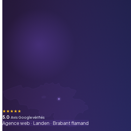
★
★
★
★
★
5.0
· Avis Google vérifiés
Agence web ·
Landen
·
Brabant flamand