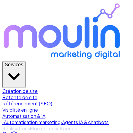
Services
Création de site
Refonte de site
Référencement (SEO)
Visibilité en ligne
Automatisation & IA
›
Automatisation marketing
›
Agents IA & chatbots
Réalisations
Mon process
Agence