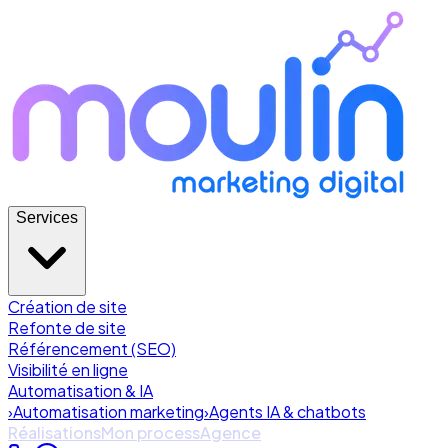
Services
Création de site
Refonte de site
Référencement (SEO)
Visibilité en ligne
Automatisation & IA
›
Automatisation marketing
›
Agents IA & chatbots
Réalisations
Mon process
Agence