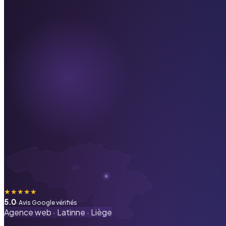
★
★
★
★
★
5.0
· Avis Google vérifiés
Agence web ·
Latinne
·
Liège