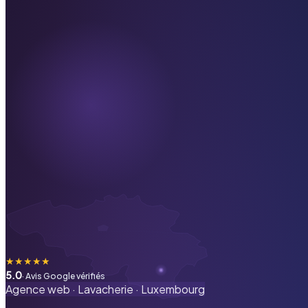
★
★
★
★
★
5.0
· Avis Google vérifiés
Agence web ·
Lavacherie
·
Luxembourg