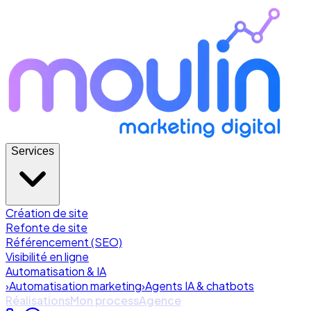
Services
Création de site
Refonte de site
Référencement (SEO)
Visibilité en ligne
Automatisation & IA
›
Automatisation marketing
›
Agents IA & chatbots
Réalisations
Mon process
Agence