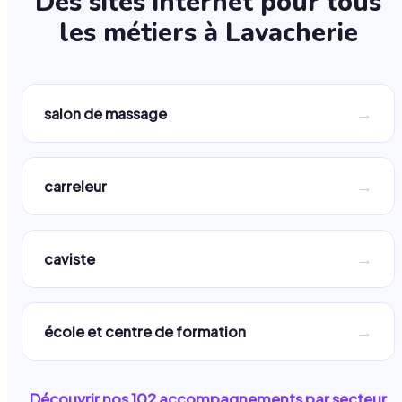
Des sites internet pour tous
les métiers à
Lavacherie
→
salon de massage
→
carreleur
→
caviste
→
école et centre de formation
Découvrir nos
102
accompagnements par secteur