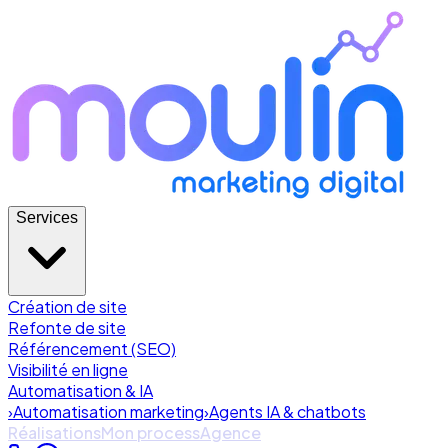
Services
Création de site
Refonte de site
Référencement (SEO)
Visibilité en ligne
Automatisation & IA
›
Automatisation marketing
›
Agents IA & chatbots
Réalisations
Mon process
Agence