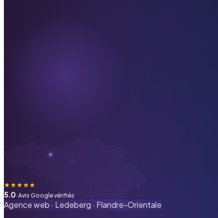
★
★
★
★
★
5.0
· Avis Google vérifiés
Agence web ·
Ledeberg
·
Flandre-Orientale