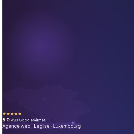
★
★
★
★
★
5.0
· Avis Google vérifiés
Agence web ·
Léglise
·
Luxembourg