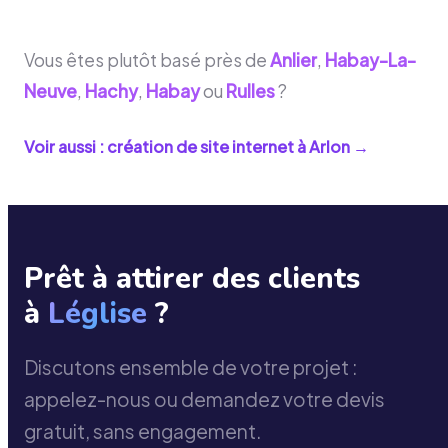
Vous êtes plutôt basé près de
Anlier
,
Habay-La-
Neuve
,
Hachy
,
Habay
ou
Rulles
?
Voir aussi : création de site internet à
Arlon
→
Prêt à attirer des clients
à
Léglise
?
Discutons ensemble de votre projet :
appelez-nous ou demandez votre devis
gratuit, sans engagement.