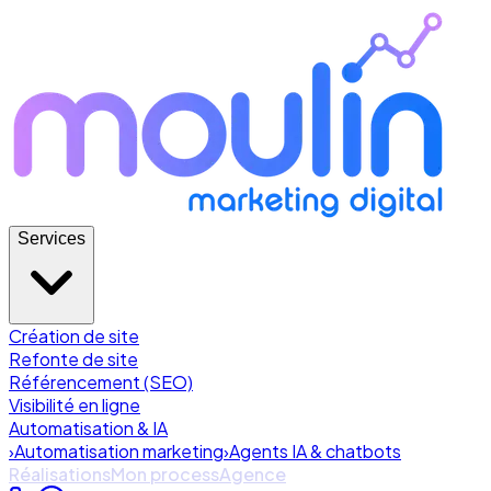
Services
Création de site
Refonte de site
Référencement (SEO)
Visibilité en ligne
Automatisation & IA
›
Automatisation marketing
›
Agents IA & chatbots
Réalisations
Mon process
Agence