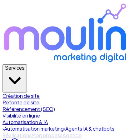
Services
Création de site
Refonte de site
Référencement (SEO)
Visibilité en ligne
Automatisation & IA
›
Automatisation marketing
›
Agents IA & chatbots
Réalisations
Mon process
Agence