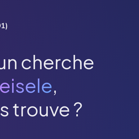
91
)
un cherche
eisele
,
s trouve ?