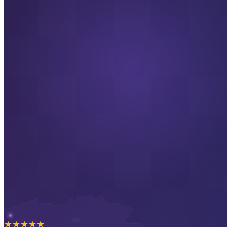
★
★
★
★
★