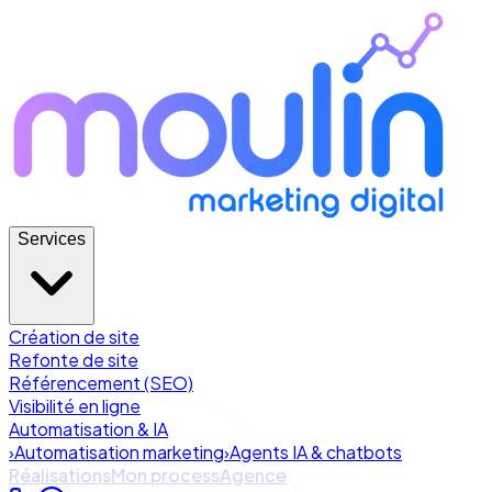
Services
Création de site
Refonte de site
Référencement (SEO)
Visibilité en ligne
Automatisation & IA
›
Automatisation marketing
›
Agents IA & chatbots
Réalisations
Mon process
Agence