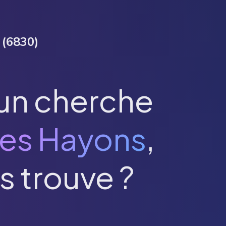
(
6830
)
un cherche
es Hayons
,
s trouve ?