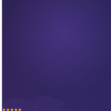
★
★
★
★
★