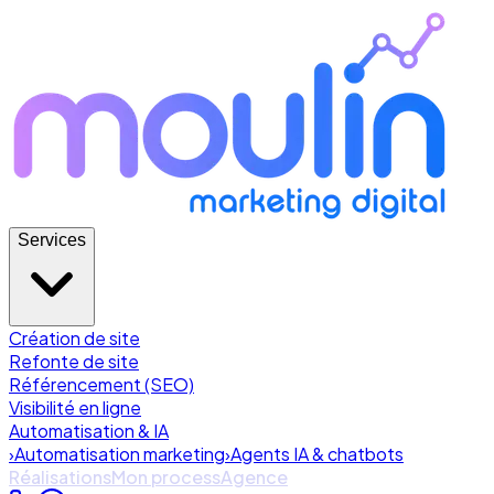
Services
Création de site
Refonte de site
Référencement (SEO)
Visibilité en ligne
Automatisation & IA
›
Automatisation marketing
›
Agents IA & chatbots
Réalisations
Mon process
Agence