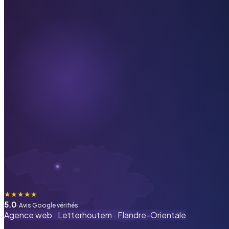
★
★
★
★
★
5.0
· Avis Google vérifiés
Agence web ·
Letterhoutem
·
Flandre-Orientale