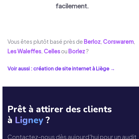
facilement.
Vous êtes plutôt basé près de
Berloz
,
Corswarem
,
Les Waleffes
,
Celles
ou
Borlez
?
Voir aussi : création de site internet à
Liège
→
Prêt à attirer des clients
à
Ligney
?
Contactez-nous dès aujourd'hui pour un audit