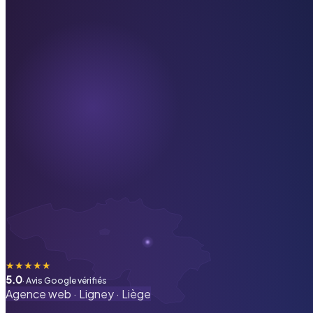
★
★
★
★
★
5.0
· Avis Google vérifiés
Agence web ·
Ligney
·
Liège