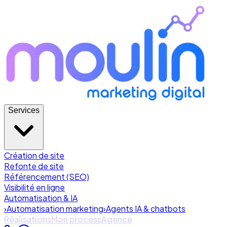
Services
Création de site
Refonte de site
Référencement (SEO)
Visibilité en ligne
Automatisation & IA
›
Automatisation marketing
›
Agents IA & chatbots
Réalisations
Mon process
Agence