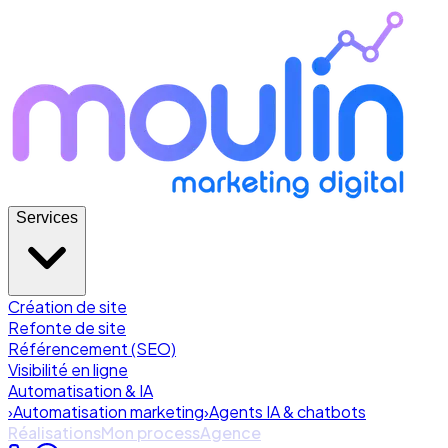
Services
Création de site
Refonte de site
Référencement (SEO)
Visibilité en ligne
Automatisation & IA
›
Automatisation marketing
›
Agents IA & chatbots
Réalisations
Mon process
Agence