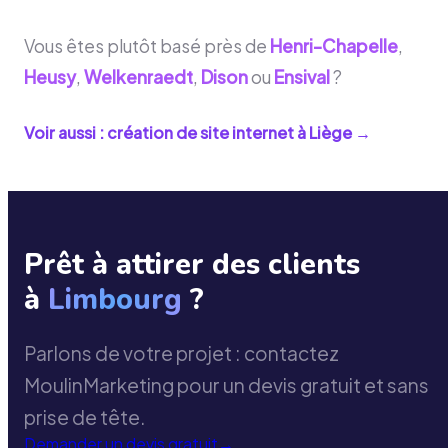
Vous êtes plutôt basé près de
Henri-Chapelle
,
Heusy
,
Welkenraedt
,
Dison
ou
Ensival
?
Voir aussi : création de site internet à
Liège
→
Prêt à attirer des clients
à
Limbourg
?
Parlons de votre projet : contactez
MoulinMarketing pour un devis gratuit et sans
prise de tête.
Demander un devis gratuit
→