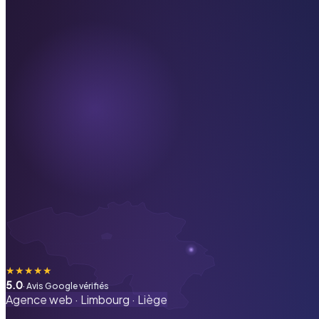
★
★
★
★
★
5.0
· Avis Google vérifiés
Agence web ·
Limbourg
·
Liège