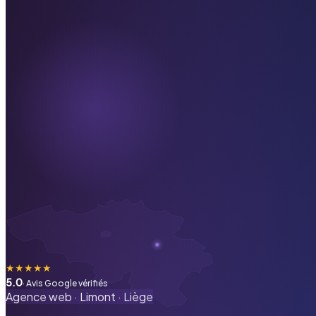
★
★
★
★
★
5.0
· Avis Google vérifiés
Agence web ·
Limont
·
Liège