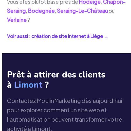
Vous êtes plutôt basé près de
Hodeige
,
Chapon-
Seraing
,
Bodegnée
,
Seraing-Le-Château
ou
Verlaine
?
Voir aussi : création de site internet à
Liège
→
Prêt à attirer des clients
à
Limont
?
Contactez MoulinMarketing dès aujourd'hui
pour explorer comment un site web et
l'automatisation peuvent transformer votre
activité à Limont.