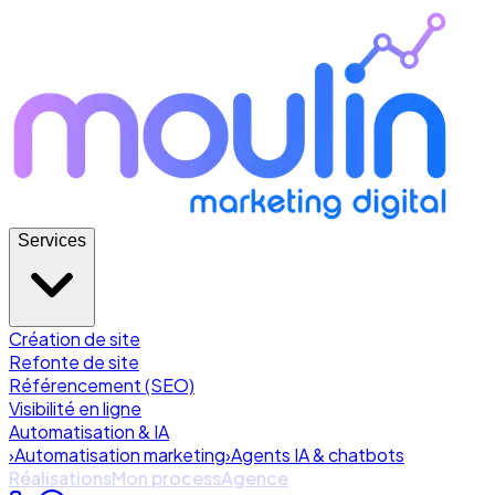
Services
Création de site
Refonte de site
Référencement (SEO)
Visibilité en ligne
Automatisation & IA
›
Automatisation marketing
›
Agents IA & chatbots
Réalisations
Mon process
Agence