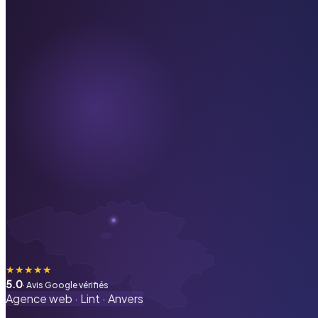
★
★
★
★
★
5.0
· Avis Google vérifiés
Agence web ·
Lint
·
Anvers