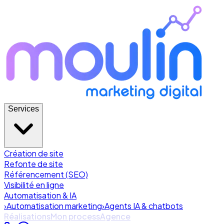
Services
Création de site
Refonte de site
Référencement (SEO)
Visibilité en ligne
Automatisation & IA
›
Automatisation marketing
›
Agents IA & chatbots
Réalisations
Mon process
Agence