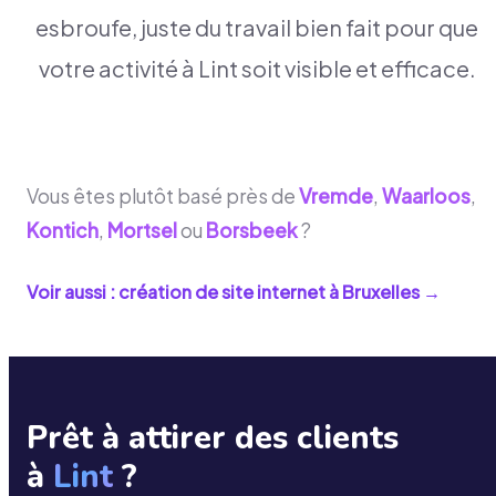
esbroufe, juste du travail bien fait pour que
votre activité à Lint soit visible et efficace.
Vous êtes plutôt basé près de
Vremde
,
Waarloos
,
Kontich
,
Mortsel
ou
Borsbeek
?
Voir aussi : création de site internet à
Bruxelles
→
Prêt à attirer des clients
à
Lint
?