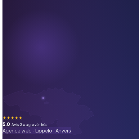
★
★
★
★
★
5.0
· Avis Google vérifiés
Agence web ·
Lippelo
·
Anvers