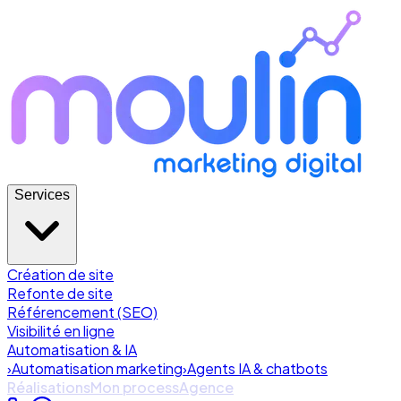
Services
Création de site
Refonte de site
Référencement (SEO)
Visibilité en ligne
Automatisation & IA
›
Automatisation marketing
›
Agents IA & chatbots
Réalisations
Mon process
Agence