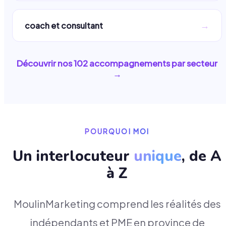
→
coach et consultant
Découvrir nos
102
accompagnements par secteur
→
POURQUOI MOI
Un interlocuteur
unique
, de A
à Z
MoulinMarketing comprend les réalités des
indépendants et PME en province de