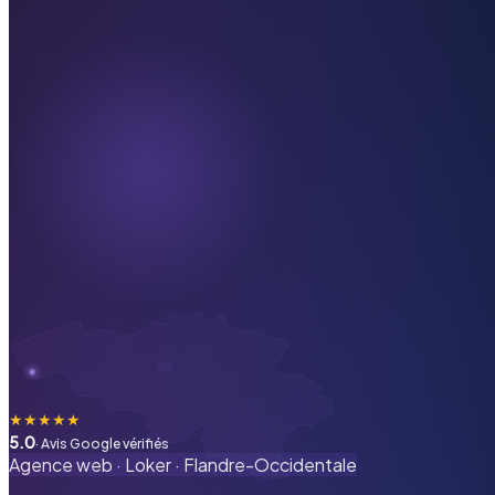
★
★
★
★
★
5.0
· Avis Google vérifiés
Agence web ·
Loker
·
Flandre-Occidentale