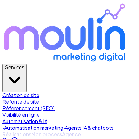
Services
Création de site
Refonte de site
Référencement (SEO)
Visibilité en ligne
Automatisation & IA
›
Automatisation marketing
›
Agents IA & chatbots
Réalisations
Mon process
Agence