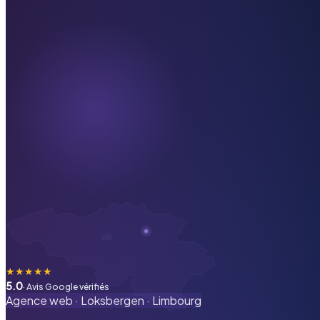
★
★
★
★
★
5.0
· Avis Google vérifiés
Agence web ·
Loksbergen
·
Limbourg