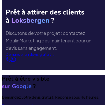
Prêt à attirer des clients
à
Loksbergen
?
Discutons de votre projet : contactez
MoulinMarketing dès maintenant pour un
devis sans engagement.
Demander un devis gratuit
→
Prêt à être visible
sur Google
?
Demandez votre devis gratuit. Réponse sous 48 heures.