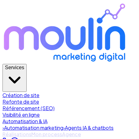
Services
Création de site
Refonte de site
Référencement (SEO)
Visibilité en ligne
Automatisation & IA
›
Automatisation marketing
›
Agents IA & chatbots
Réalisations
Mon process
Agence