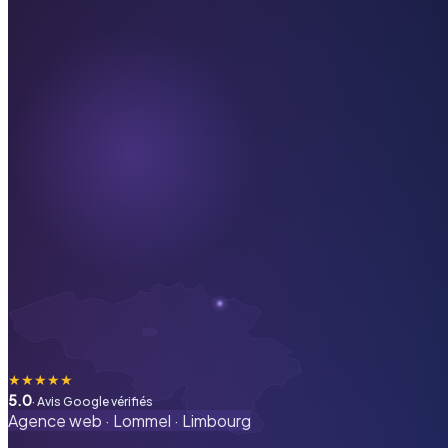
★
★
★
★
★
5.0
· Avis Google vérifiés
Agence web ·
Lommel
·
Limbourg