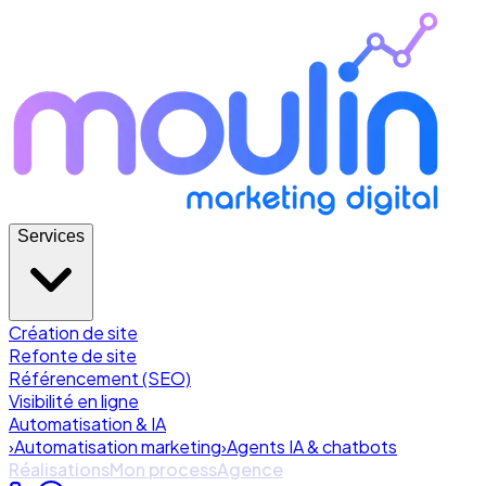
Services
Création de site
Refonte de site
Référencement (SEO)
Visibilité en ligne
Automatisation & IA
›
Automatisation marketing
›
Agents IA & chatbots
Réalisations
Mon process
Agence