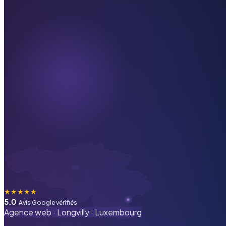
★
★
★
★
★
5.0
· Avis Google vérifiés
Agence web ·
Longvilly
·
Luxembourg