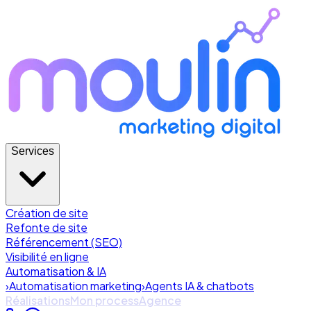
Services
Création de site
Refonte de site
Référencement (SEO)
Visibilité en ligne
Automatisation & IA
›
Automatisation marketing
›
Agents IA & chatbots
Réalisations
Mon process
Agence