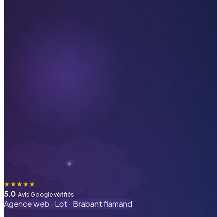
★
★
★
★
★
5.0
· Avis Google vérifiés
Agence web ·
Lot
·
Brabant flamand