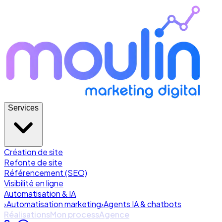
Services
Création de site
Refonte de site
Référencement (SEO)
Visibilité en ligne
Automatisation & IA
›
Automatisation marketing
›
Agents IA & chatbots
Réalisations
Mon process
Agence