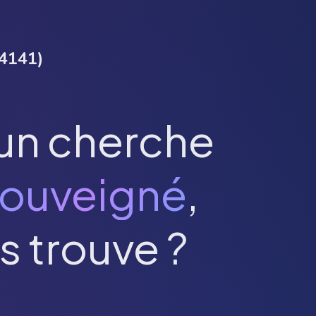
4141
)
un cherche
ouveigné
,
s trouve ?