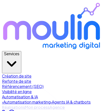
Services
Création de site
Refonte de site
Référencement (SEO)
Visibilité en ligne
Automatisation & IA
›
Automatisation marketing
›
Agents IA & chatbots
Réalisations
Mon process
Agence