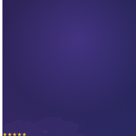
★
★
★
★
★