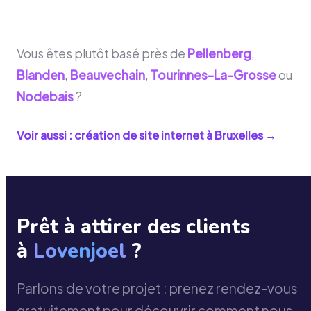
Vous êtes plutôt basé près de
Pellenberg
,
Blanden
,
Beauvechain
,
Tourinnes-La-Grosse
ou
Nodebais
?
Voir aussi : création de site internet à
Bruxelles
→
Prêt à attirer des clients
à
Lovenjoel
?
Parlons de votre projet : prenez rendez-vous
gratuitement pour découvrir comment nous