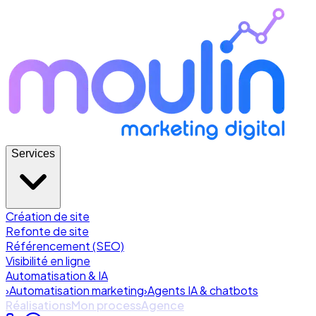
Services
Création de site
Refonte de site
Référencement (SEO)
Visibilité en ligne
Automatisation & IA
›
Automatisation marketing
›
Agents IA & chatbots
Réalisations
Mon process
Agence