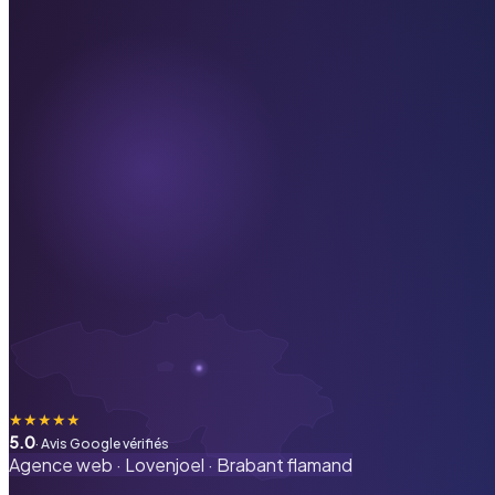
★
★
★
★
★
5.0
· Avis Google vérifiés
Agence web ·
Lovenjoel
·
Brabant flamand