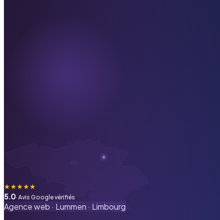
★
★
★
★
★
5.0
· Avis Google vérifiés
Agence web ·
Lummen
·
Limbourg