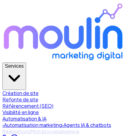
Services
Création de site
Refonte de site
Référencement (SEO)
Visibilité en ligne
Automatisation & IA
›
Automatisation marketing
›
Agents IA & chatbots
Réalisations
Mon process
Agence