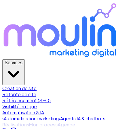
Services
Création de site
Refonte de site
Référencement (SEO)
Visibilité en ligne
Automatisation & IA
›
Automatisation marketing
›
Agents IA & chatbots
Réalisations
Mon process
Agence