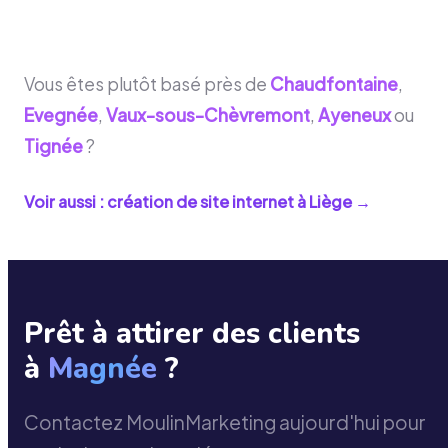
Vous êtes plutôt basé près de
Chaudfontaine
,
Evegnée
,
Vaux-sous-Chèvremont
,
Ayeneux
ou
Tignée
?
Voir aussi : création de site internet à
Liège
→
Prêt à attirer des clients
à
Magnée
?
Contactez MoulinMarketing aujourd'hui pour