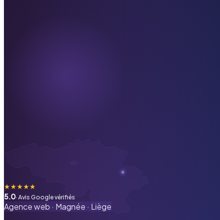
★
★
★
★
★
5.0
· Avis Google vérifiés
Agence web ·
Magnée
·
Liège