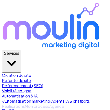
Services
Création de site
Refonte de site
Référencement (SEO)
Visibilité en ligne
Automatisation & IA
›
Automatisation marketing
›
Agents IA & chatbots
Réalisations
Mon process
Agence