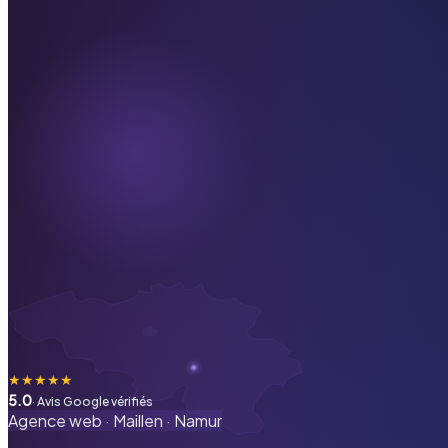
★
★
★
★
★
5.0
· Avis Google vérifiés
Agence web ·
Maillen
·
Namur