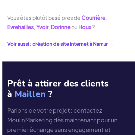
Vous êtes plutôt basé près de
Courrière
,
Evrehailles
,
Yvoir
,
Dorinne
ou
Houx
?
Voir aussi : création de site internet à
Namur
→
Prêt à attirer des clients
à
Maillen
?
Parlons de votre projet : contactez
MoulinMarketing dès maintenant pour un
premier échange sans engagement et