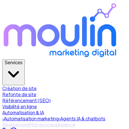
Services
Création de site
Refonte de site
Référencement (SEO)
Visibilité en ligne
Automatisation & IA
›
Automatisation marketing
›
Agents IA & chatbots
Réalisations
Mon process
Agence