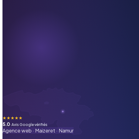
★
★
★
★
★
5.0
· Avis Google vérifiés
Agence web ·
Maizeret
·
Namur