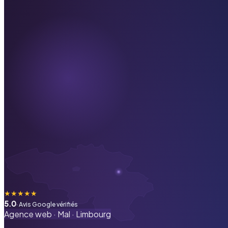
★
★
★
★
★
5.0
· Avis Google vérifiés
Agence web ·
Mal
·
Limbourg