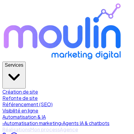
Services
Création de site
Refonte de site
Référencement (SEO)
Visibilité en ligne
Automatisation & IA
›
Automatisation marketing
›
Agents IA & chatbots
Réalisations
Mon process
Agence