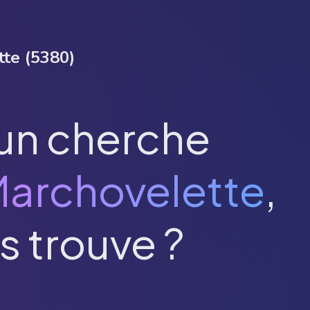
tte
(
5380
)
un cherche
archovelette
,
s trouve ?