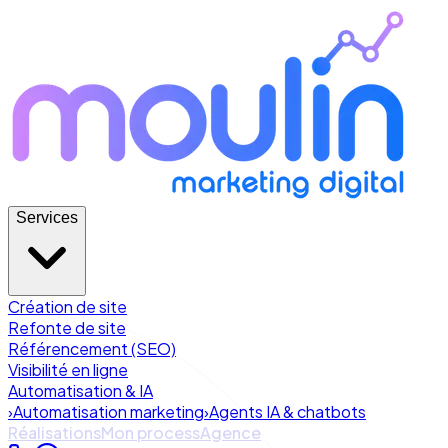
Services
Création de site
Refonte de site
Référencement (SEO)
Visibilité en ligne
Automatisation & IA
›
Automatisation marketing
›
Agents IA & chatbots
Réalisations
Mon process
Agence