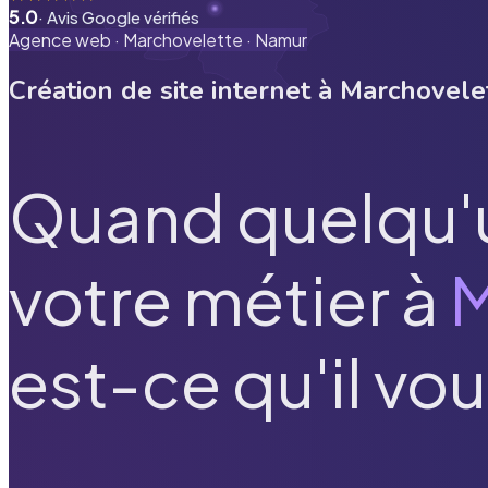
5.0
· Avis Google vérifiés
Agence web ·
Marchovelette
·
Namur
Création de site internet à
Marchovele
Quand quelqu'
votre métier à
M
est-ce qu'il vou