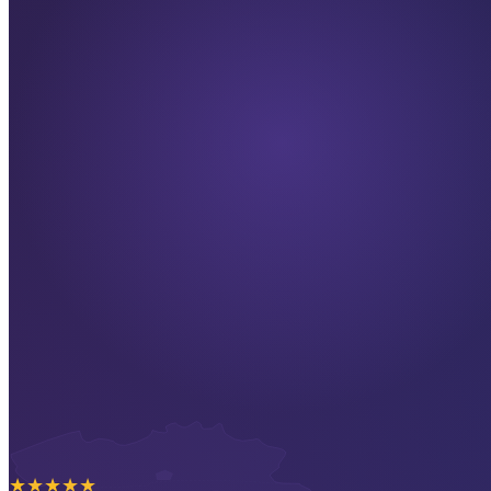
★
★
★
★
★