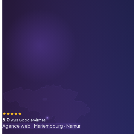
★
★
★
★
★
5.0
· Avis Google vérifiés
Agence web ·
Mariembourg
·
Namur