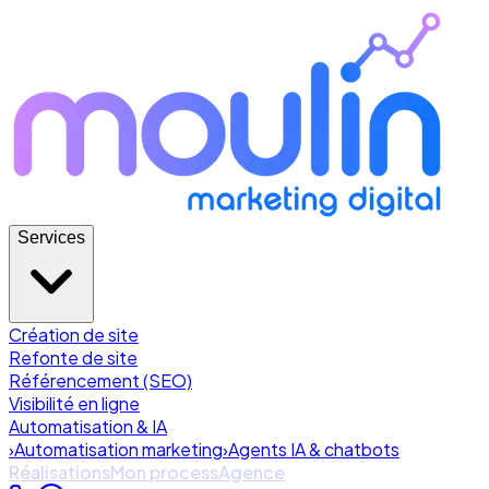
Services
Création de site
Refonte de site
Référencement (SEO)
Visibilité en ligne
Automatisation & IA
›
Automatisation marketing
›
Agents IA & chatbots
Réalisations
Mon process
Agence