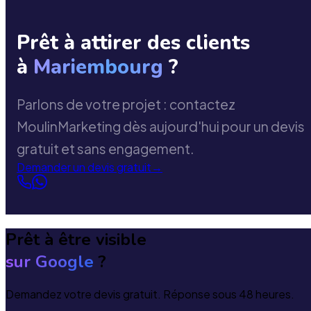
Prêt à attirer des clients
à
Mariembourg
?
Parlons de votre projet : contactez
MoulinMarketing dès aujourd'hui pour un devis
gratuit et sans engagement.
Demander un devis gratuit
→
Prêt à être visible
sur Google
?
Demandez votre devis gratuit. Réponse sous 48 heures.