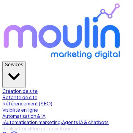
Services
Création de site
Refonte de site
Référencement (SEO)
Visibilité en ligne
Automatisation & IA
›
Automatisation marketing
›
Agents IA & chatbots
Réalisations
Mon process
Agence