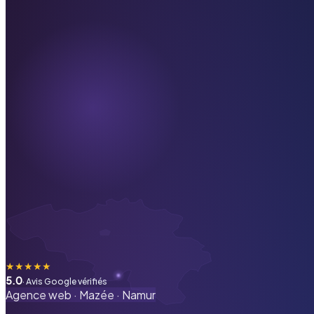
★
★
★
★
★
5.0
· Avis Google vérifiés
Agence web ·
Mazée
·
Namur