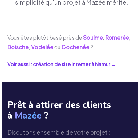
simplicité qu'un projet à Mazée mérite.
Vous êtes plutôt basé près de
Soulme
,
Romerée
,
Doische
,
Vodelée
ou
Gochenée
?
Voir aussi : création de site internet à
Namur
→
Prêt à attirer des clients
à
Mazée
?
Discutons ensemble de votre projet :