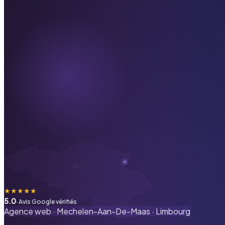
★
★
★
★
★
5.0
· Avis Google vérifiés
Agence web ·
Mechelen-Aan-De-Maas
·
Limbourg