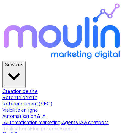
Services
Création de site
Refonte de site
Référencement (SEO)
Visibilité en ligne
Automatisation & IA
›
Automatisation marketing
›
Agents IA & chatbots
Réalisations
Mon process
Agence