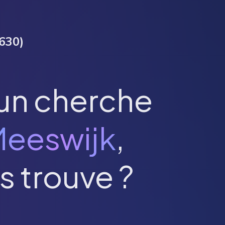
630
)
un cherche
eeswijk
,
s trouve ?