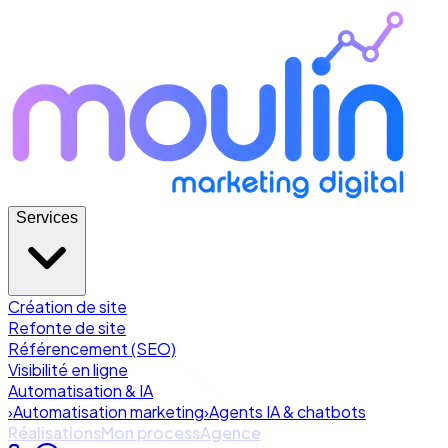
Services
Création de site
Refonte de site
Référencement (SEO)
Visibilité en ligne
Automatisation & IA
›
Automatisation marketing
›
Agents IA & chatbots
Réalisations
Mon process
Agence