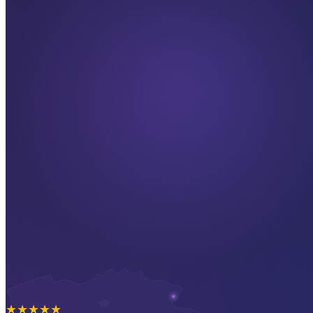
★
★
★
★
★