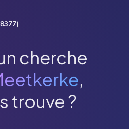
(
8377
)
un cherche
eetkerke
,
s trouve ?