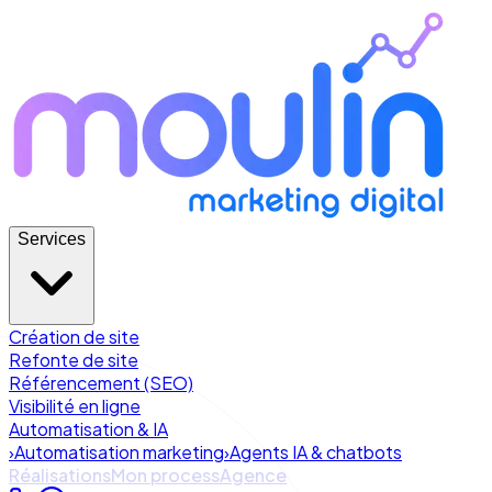
Services
Création de site
Refonte de site
Référencement (SEO)
Visibilité en ligne
Automatisation & IA
›
Automatisation marketing
›
Agents IA & chatbots
Réalisations
Mon process
Agence