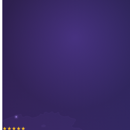
★
★
★
★
★