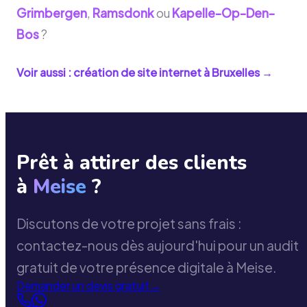
Grimbergen
,
Ramsdonk
ou
Kapelle-Op-Den-
Bos
?
Voir aussi : création de site internet à
Bruxelles
→
Prêt à attirer des clients
à
Meise
?
Discutons de votre projet sans frais :
contactez-nous dès aujourd'hui pour un audit
gratuit de votre présence digitale à Meise.
Demander un devis gratuit
→