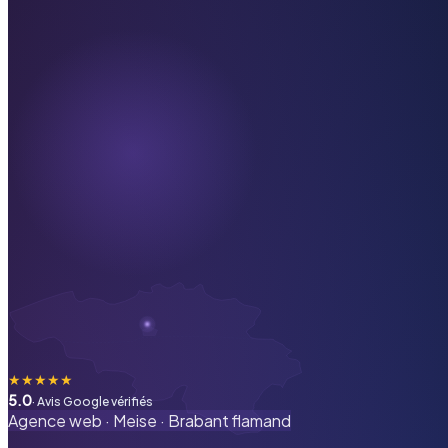
★
★
★
★
★
5.0
· Avis Google vérifiés
Agence web ·
Meise
·
Brabant flamand