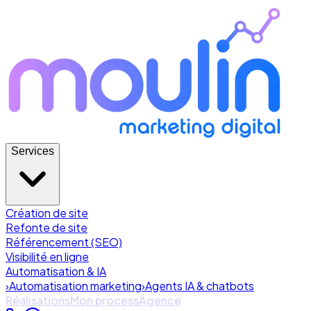
Services
Création de site
Refonte de site
Référencement (SEO)
Visibilité en ligne
Automatisation & IA
›
Automatisation marketing
›
Agents IA & chatbots
Réalisations
Mon process
Agence