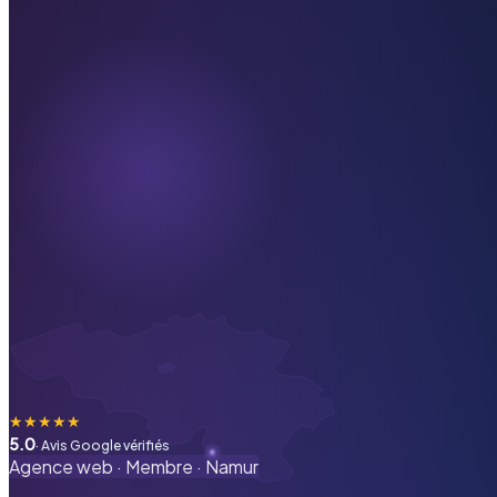
★
★
★
★
★
5.0
· Avis Google vérifiés
Agence web ·
Membre
·
Namur