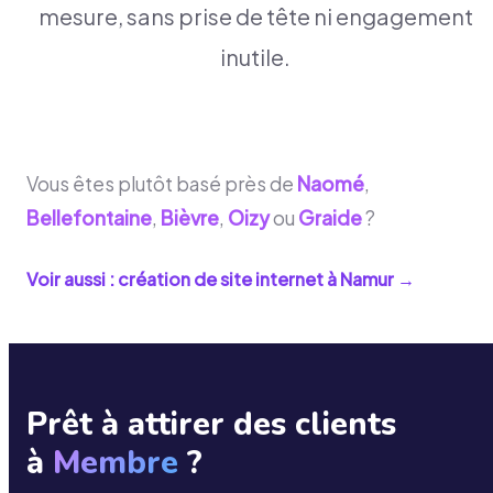
mesure, sans prise de tête ni engagement
inutile.
Vous êtes plutôt basé près de
Naomé
,
Bellefontaine
,
Bièvre
,
Oizy
ou
Graide
?
Voir aussi : création de site internet à
Namur
→
Prêt à attirer des clients
à
Membre
?