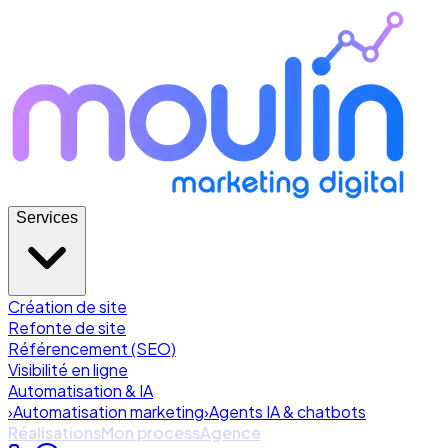
Services
Création de site
Refonte de site
Référencement (SEO)
Visibilité en ligne
Automatisation & IA
›
Automatisation marketing
›
Agents IA & chatbots
Réalisations
Mon process
Agence