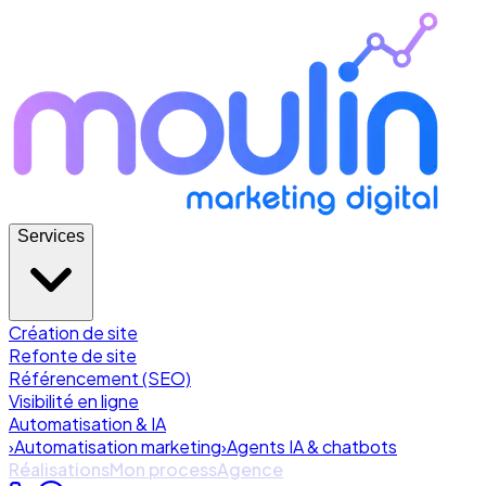
Services
Création de site
Refonte de site
Référencement (SEO)
Visibilité en ligne
Automatisation & IA
›
Automatisation marketing
›
Agents IA & chatbots
Réalisations
Mon process
Agence