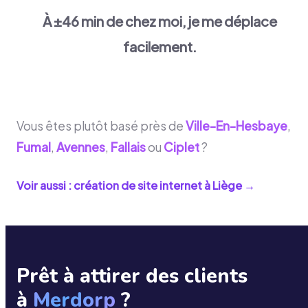
À ±46 min de chez moi, je me déplace
facilement.
Vous êtes plutôt basé près de
Ville-En-Hesbaye
,
Fumal
,
Avennes
,
Fallais
ou
Ciplet
?
Voir aussi : création de site internet à
Liège
→
Prêt à attirer des clients
à
Merdorp
?