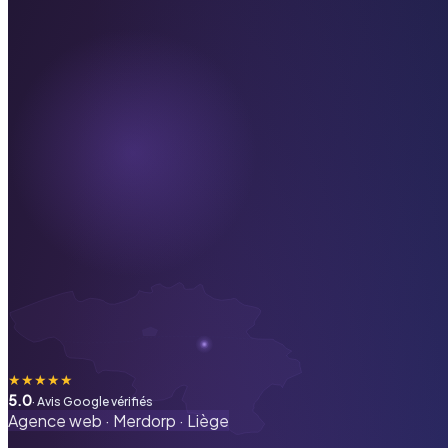
★
★
★
★
★
5.0
· Avis Google vérifiés
Agence web ·
Merdorp
·
Liège