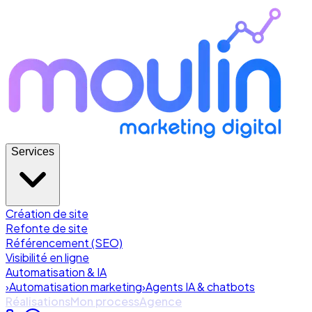
Services
Création de site
Refonte de site
Référencement (SEO)
Visibilité en ligne
Automatisation & IA
›
Automatisation marketing
›
Agents IA & chatbots
Réalisations
Mon process
Agence