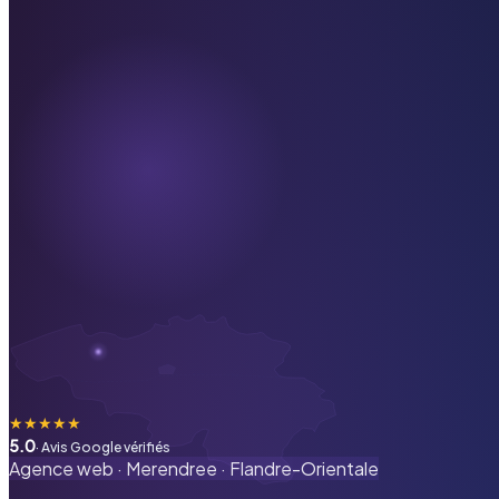
★
★
★
★
★
5.0
· Avis Google vérifiés
Agence web ·
Merendree
·
Flandre-Orientale