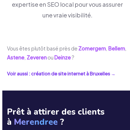
expertise en SEO local pour vous assurer
une vraie visibilité.
Vous êtes plutôt basé près de
Zomergem
,
Bellem
,
Astene
,
Zeveren
ou
Deinze
?
Voir aussi : création de site internet à
Bruxelles
→
Prêt à attirer des clients
à
Merendree
?