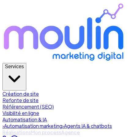
Services
Création de site
Refonte de site
Référencement (SEO)
Visibilité en ligne
Automatisation & IA
›
Automatisation marketing
›
Agents IA & chatbots
Réalisations
Mon process
Agence