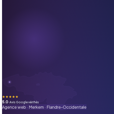
★
★
★
★
★
5.0
· Avis Google vérifiés
Agence web ·
Merkem
·
Flandre-Occidentale