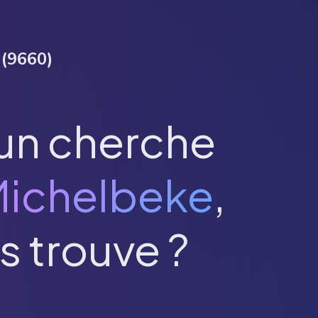
(
9660
)
un cherche
ichelbeke
,
s trouve ?