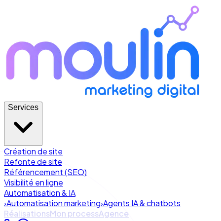
Services
Création de site
Refonte de site
Référencement (SEO)
Visibilité en ligne
Automatisation & IA
›
Automatisation marketing
›
Agents IA & chatbots
Réalisations
Mon process
Agence