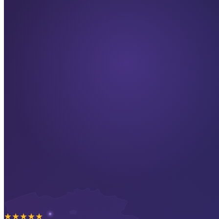
★
★
★
★
★