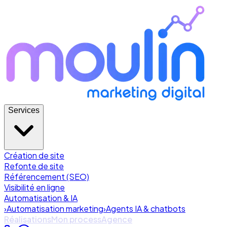
Services
Création de site
Refonte de site
Référencement (SEO)
Visibilité en ligne
Automatisation & IA
›
Automatisation marketing
›
Agents IA & chatbots
Réalisations
Mon process
Agence