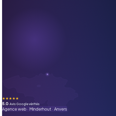
★
★
★
★
★
5.0
· Avis Google vérifiés
Agence web ·
Minderhout
·
Anvers