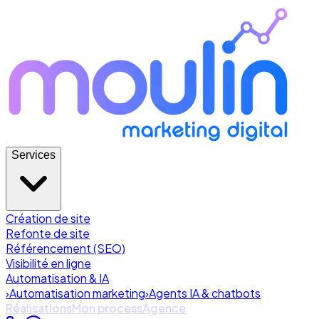
Services
Création de site
Refonte de site
Référencement (SEO)
Visibilité en ligne
Automatisation & IA
›
Automatisation marketing
›
Agents IA & chatbots
Réalisations
Mon process
Agence