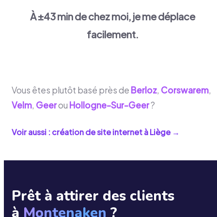
À ±43 min de chez moi, je me déplace
facilement.
Vous êtes plutôt basé près de
Berloz
,
Corswarem
,
Velm
,
Geer
ou
Hollogne-Sur-Geer
?
Voir aussi : création de site internet à
Liège
→
Prêt à attirer des clients
à
Montenaken
?