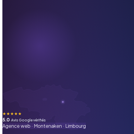
★
★
★
★
★
5.0
· Avis Google vérifiés
Agence web ·
Montenaken
·
Limbourg