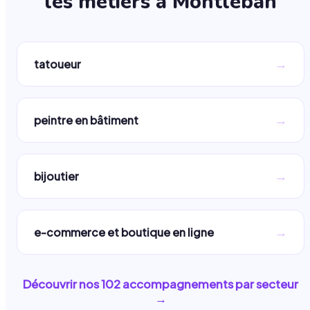
les métiers à
Montleban
→
tatoueur
→
peintre en bâtiment
→
bijoutier
→
e-commerce et boutique en ligne
Découvrir nos
102
accompagnements par secteur
→