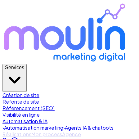
Services
Création de site
Refonte de site
Référencement (SEO)
Visibilité en ligne
Automatisation & IA
›
Automatisation marketing
›
Agents IA & chatbots
Réalisations
Mon process
Agence