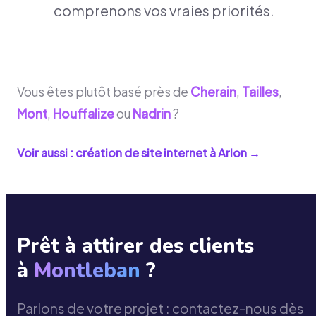
comprenons vos vraies priorités.
Vous êtes plutôt basé près de
Cherain
,
Tailles
,
Mont
,
Houffalize
ou
Nadrin
?
Voir aussi : création de site internet à
Arlon
→
Prêt à attirer des clients
à
Montleban
?
Parlons de votre projet : contactez-nous dès