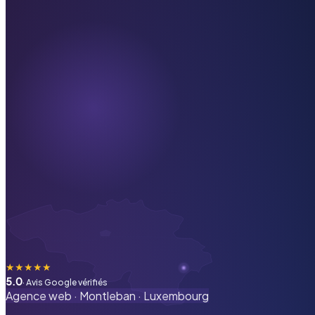
★
★
★
★
★
5.0
· Avis Google vérifiés
Agence web ·
Montleban
·
Luxembourg