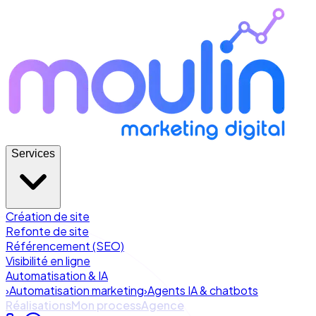
Services
Création de site
Refonte de site
Référencement (SEO)
Visibilité en ligne
Automatisation & IA
›
Automatisation marketing
›
Agents IA & chatbots
Réalisations
Mon process
Agence