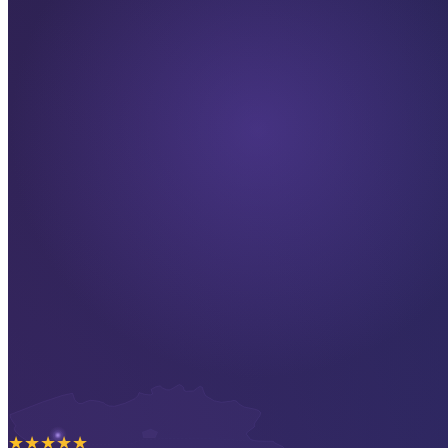
★
★
★
★
★