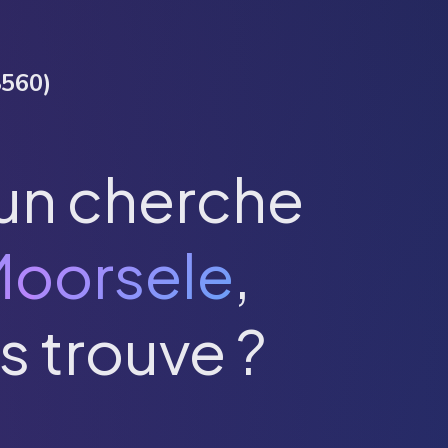
8560
)
un cherche
oorsele
,
s trouve ?