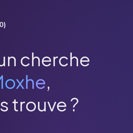
0
)
un cherche
Moxhe
,
s trouve ?