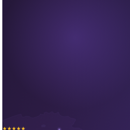
★
★
★
★
★