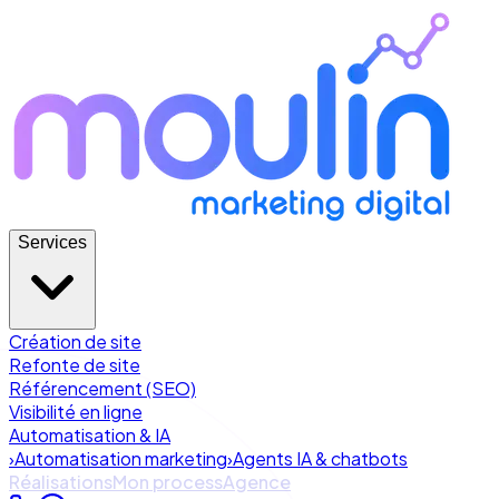
Services
Création de site
Refonte de site
Référencement (SEO)
Visibilité en ligne
Automatisation & IA
›
Automatisation marketing
›
Agents IA & chatbots
Réalisations
Mon process
Agence