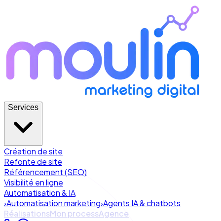
Services
Création de site
Refonte de site
Référencement (SEO)
Visibilité en ligne
Automatisation & IA
›
Automatisation marketing
›
Agents IA & chatbots
Réalisations
Mon process
Agence