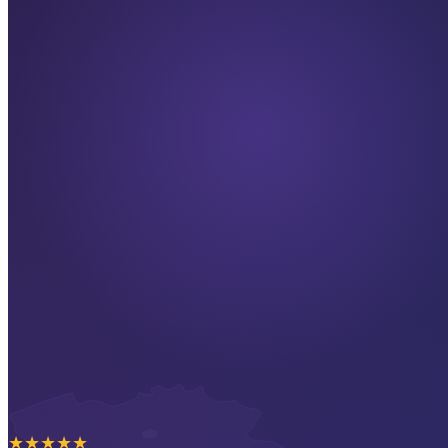
★
★
★
★
★