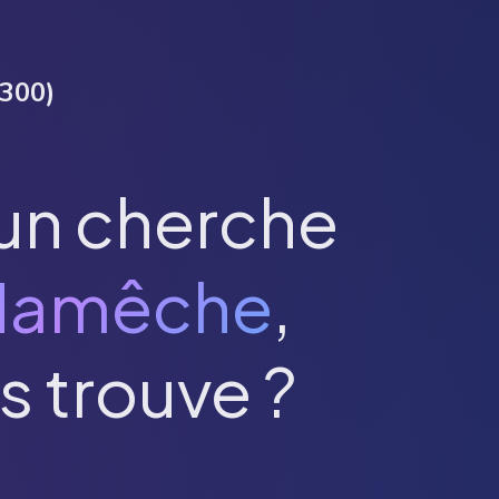
300
)
un cherche
Namêche
,
s trouve ?